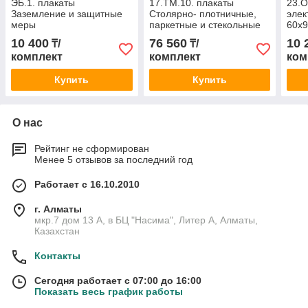
ЭБ.1. плакаты
17.ТМ.10. плакаты
23.О
Заземление и защитные
Столярно- плотничные,
элек
меры
паркетные и стекольные
60х9
электробезопасности в
работы, 60х90 см, 30 шт
10 400
76 560
10 
₸/
₸/
электроустановках до
комплект
комплект
ком
1000 В, 4 шт
Купить
Купить
О нас
Рейтинг не сформирован
Менее 5 отзывов за последний год
Работает с 16.10.2010
г. Алматы
мкр.7 дом 13 А, в БЦ "Насима", Литер А, Алматы,
Казахстан
Контакты
Сегодня работает с 07:00 до 16:00
Показать весь график работы