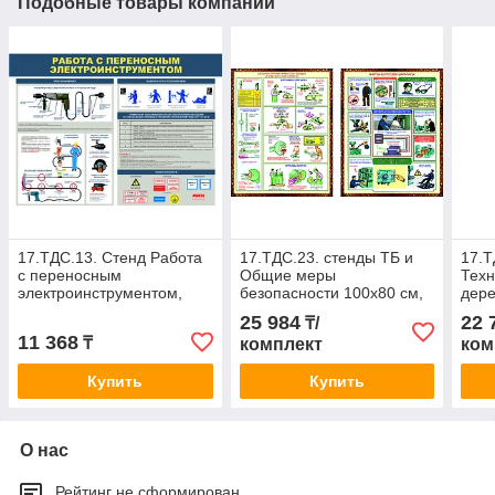
Подобные товары компании
17.ТДС.13. Стенд Работа
17.ТДС.23. стенды ТБ и
17.Т
с переносным
Общие меры
Техн
электроинструментом,
безопасности 100х80 см,
дере
70х100 см
2 шт
25 984
22 
₸/
11 368
₸
комплект
ком
Купить
Купить
О нас
Рейтинг не сформирован