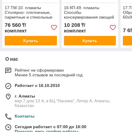
17.ТМ.10. плакаты
16.КП.49. плакаты
17.Т
Столярно- плотничные,
Способы
Обра
паркетные и стекольные
консервирования овощей
60х9
работы, 60х90 см, 30 шт
и фруктов, 60х90 см, (в
76 560
10 208
₸/
₸/
комплекте 4 шт)
7 6
комплект
комплект
Купить
Купить
О нас
Рейтинг не сформирован
Менее 5 отзывов за последний год
Работает с 16.10.2010
г. Алматы
мкр.7 дом 13 А, в БЦ "Насима", Литер А, Алматы,
Казахстан
Контакты
Сегодня работает с 07:00 до 16:00
Показать весь график работы