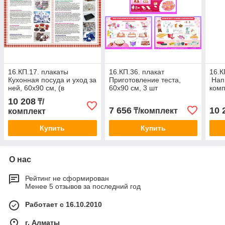
16.КП.17. плакаты
16.КП.36. плакат
16.К
Кухонная посуда и уход за
Приготовление теста,
Напи
ней, 60х90 см, (в
60х90 см, 3 шт
комп
комплекте 4 шт)
10 208
₸/
7 656
10 
₸/комплект
комплект
Купить
Купить
О нас
Рейтинг не сформирован
Менее 5 отзывов за последний год
Работает с 16.10.2010
г. Алматы