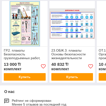
ГР.2. плакаты
23.ОБЖ.3. плакаты
ОТ.1
Безопасность
Основы безопасности
Орга
грузоподъемных работ,
жизнедеятельности
прои
90х60 см, 5 шт
(ОБЖ), 60х90 см, в
комп
13 000
40 832
10 
₸/
₸/
комплекте 16 шт
комплект
комплект
ком
Купить
Купить
О нас
Рейтинг не сформирован
Менее 5 отзывов за последний год