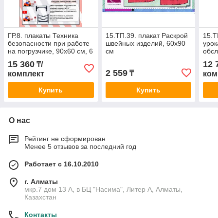
ГР.8. плакаты Техника
15.ТП.39. плакат Раскрой
15.Т
безопасности при работе
швейных изделий, 60х90
урок
на погрузчике, 90х60 см, 6
см
обсл
шт
60*9
15 360
12 
₸/
2 559
₸
комплект
ком
Купить
Купить
О нас
Рейтинг не сформирован
Менее 5 отзывов за последний год
Работает с 16.10.2010
г. Алматы
мкр.7 дом 13 А, в БЦ "Насима", Литер А, Алматы,
Казахстан
Контакты