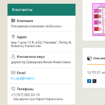
Рекламная компания «InService»
мкр.7 дом 13 А, в БЦ "Насима", Литер А,
Алматы, Казахстан
Описан
директор Шакирова Инсия Ахметовна
15.ТП.37. 
in_siya@mail.ru
+7 (707) 505-53-19
Зам.директора Руфия Рафаиловна