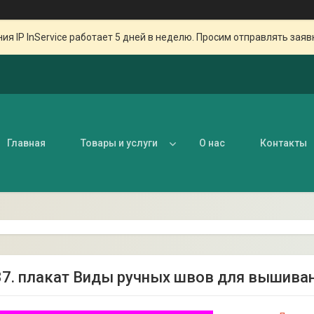
ия IP InService работает 5 дней в неделю. Просим отправлять заяв
Главная
Товары и услуги
О нас
Контакты
37. плакат Виды ручных швов для вышиван