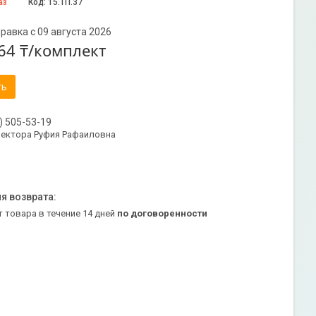
аз
Код:
15.ТП.37
равка с 09 августа 2026
64 ₸/комплект
ть
) 505-53-19
ректора Руфия Рафаиловна
т товара в течение 14 дней
по договоренности