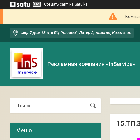
Создать сайт
на Satu.kz
Компан
мкр.7 дом 13 А, в БЦ "Насима", Литер А, Алматы, Казахстан
Рекламная компания «InService»
15.ТП.