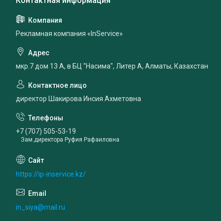
Рекламная компания «InService»
мкр.7 дом 13 А, в БЦ "Насима", Литер А, Алматы, Казахстан
директор Шакирова Инсия Ахметовна
+7 (707) 505-53-19
Зам.директора Руфия Рафаиловна
https://ip-inservice.kz/
in_siya@mail.ru