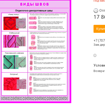
Под зак
Отп
17 8
Купи
+7 (707
Зам.ди
возвра