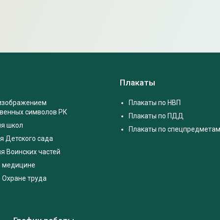
Плакаты
 изображением
Плакаты по НВП
твенных символов РК
Плакаты по ПДД
ля школ
Плакаты по спецпредмета
я Детского сада
я Воинских частей
о медицине
 Охране труда