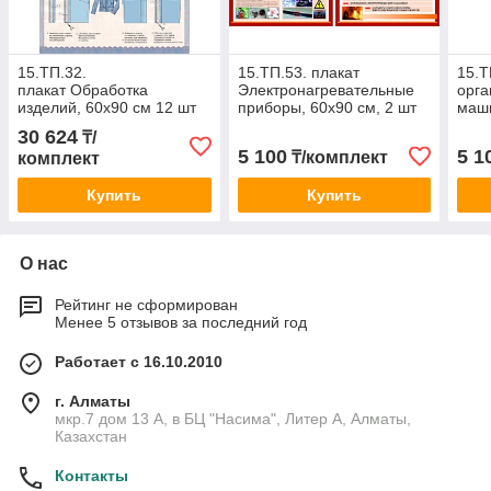
15.ТП.32.
15.ТП.53. плакат
15.Т
плакат Обработка
Электронагревательные
орга
изделий, 60х90 см 12 шт
приборы, 60х90 см, 2 шт
маши
см 2
30 624
₸/
5 100
5 1
₸/комплект
комплект
Купить
Купить
О нас
Рейтинг не сформирован
Менее 5 отзывов за последний год
Работает с 16.10.2010
г. Алматы
мкр.7 дом 13 А, в БЦ "Насима", Литер А, Алматы,
Казахстан
Контакты