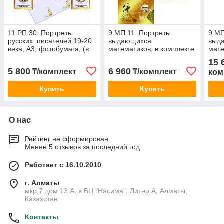
11.РП.30. Портреты
9.МП.11. Портреты
9.МП
русских писателей 19-20
выдающихся
выд
века, А3, фотобумага, (в
математиков, в комплекте
мате
комплекте 10 шт)
12 шт, А3
27 ш
15 
5 800
6 960
₸/комплект
₸/комплект
ком
Купить
Купить
О нас
Рейтинг не сформирован
Менее 5 отзывов за последний год
Работает с 16.10.2010
г. Алматы
мкр.7 дом 13 А, в БЦ "Насима", Литер А, Алматы,
Казахстан
Контакты