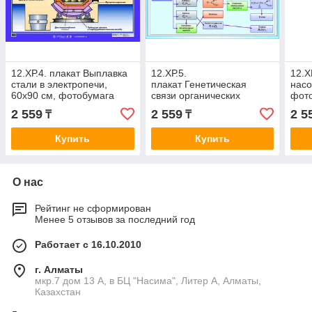
12.ХР.4. плакат Выплавка
12.ХР.5.
12.Х
стали в электропечи,
плакат Генетическая
насо
60х90 см, фотобумага
связи органических
фот
соединений, 60х90 см,
2 559
2 559
2 5
₸
₸
фотобумага
Купить
Купить
О нас
Рейтинг не сформирован
Менее 5 отзывов за последний год
Работает с 16.10.2010
г. Алматы
мкр.7 дом 13 А, в БЦ "Насима", Литер А, Алматы,
Казахстан