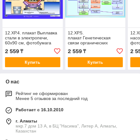
12.ХР.4. плакат Выплавка
12.ХР.5.
12.Х
стали в электропечи,
плакат Генетическая
насо
60х90 см, фотобумага
связи органических
фот
соединений, 60х90 см,
2 559
2 559
2 5
₸
₸
фотобумага
Купить
Купить
О нас
Рейтинг не сформирован
Менее 5 отзывов за последний год
Работает с 16.10.2010
г. Алматы
мкр.7 дом 13 А, в БЦ "Насима", Литер А, Алматы,
Казахстан