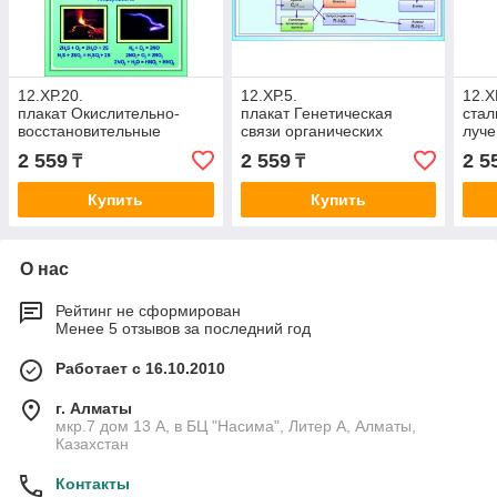
12.ХР.20.
12.ХР.5.
12.Х
плакат Окислительно-
плакат Генетическая
стал
восстановительные
связи органических
луче
реакции, 60х90 см,
соединений, 60х90 см,
конс
2 559
2 559
2 5
₸
₸
фотобумага
фотобумага
фот
Купить
Купить
О нас
Рейтинг не сформирован
Менее 5 отзывов за последний год
Работает с 16.10.2010
г. Алматы
мкр.7 дом 13 А, в БЦ "Насима", Литер А, Алматы,
Казахстан
Контакты