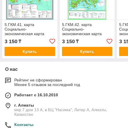
5.ГКМ.41. карта
5.ГКМ.42. карта
5.ГК
Социально-
Социально-
Соц
экономическая карта
экономическая карта
экон
Европы, 100х70 см
Зарубежной Европы,
Росс
3 150
3 150
3 1
₸
₸
100х70 см
Купить
Купить
О нас
Рейтинг не сформирован
Менее 5 отзывов за последний год
Работает с 16.10.2010
г. Алматы
мкр.7 дом 13 А, в БЦ "Насима", Литер А, Алматы,
Казахстан
Контакты