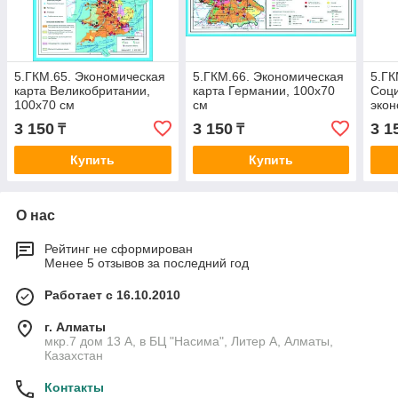
5.ГКМ.65. Экономическая
5.ГКМ.66. Экономическая
5.ГК
карта Великобритании,
карта Германии, 100х70
Соц
100х70 см
см
экон
Евро
3 150
3 150
3 1
₸
₸
Купить
Купить
О нас
Рейтинг не сформирован
Менее 5 отзывов за последний год
Работает с 16.10.2010
г. Алматы
мкр.7 дом 13 А, в БЦ "Насима", Литер А, Алматы,
Казахстан
Контакты