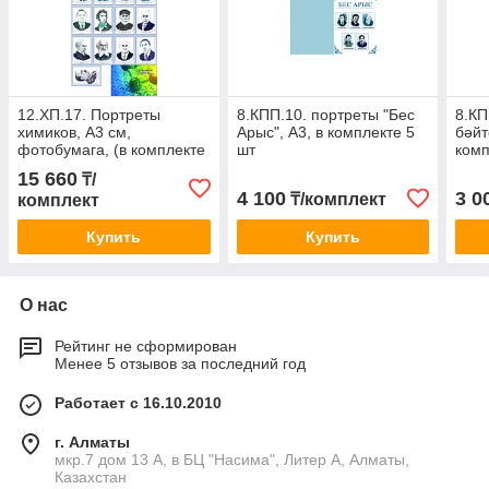
12.ХП.17. Портреты
8.КПП.10. портреты "Бес
8.КП
химиков, А3 см,
Арыс", А3, в комплекте 5
бәйт
фотобумага, (в комплекте
шт
комп
25 шт)
15 660
₸/
4 100
3 0
₸/комплект
комплект
Купить
Купить
О нас
Рейтинг не сформирован
Менее 5 отзывов за последний год
Работает с 16.10.2010
г. Алматы
мкр.7 дом 13 А, в БЦ "Насима", Литер А, Алматы,
Казахстан