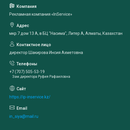
Рекламная компания «InService»
мкр.7 дом 13 А, в БЦ "Насима", Литер А, Алматы, Казахстан
директор Шакирова Инсия Ахметовна
+7 (707) 505-53-19
Зам.директора Руфия Рафаиловна
https://ip-inservice.kz/
in_siya@mail.ru