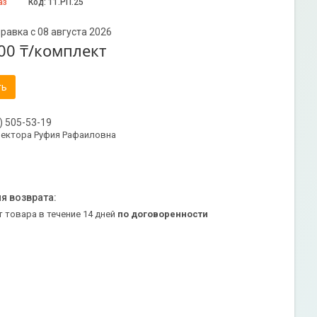
аз
Код:
11.РП.25
равка с 08 августа 2026
00 ₸/комплект
ть
) 505-53-19
ректора Руфия Рафаиловна
т товара в течение 14 дней
по договоренности