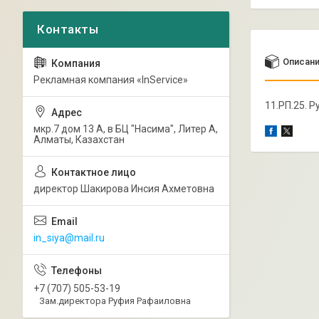
Описан
Рекламная компания «InService»
11.РП.25. Р
мкр.7 дом 13 А, в БЦ "Насима", Литер А,
Алматы, Казахстан
директор Шакирова Инсия Ахметовна
in_siya@mail.ru
+7 (707) 505-53-19
Зам.директора Руфия Рафаиловна