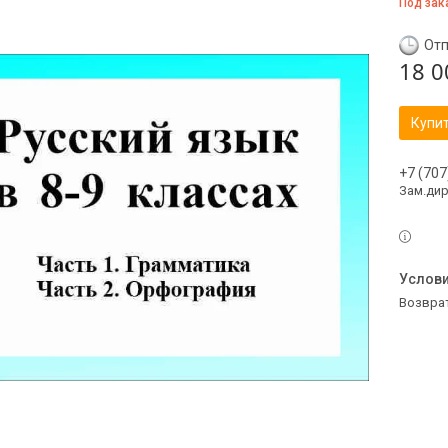
Под зак
Отп
18 0
Купи
+7 (707
Зам.ди
возвра