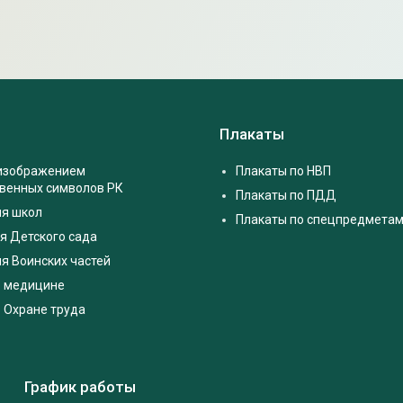
Плакаты
 изображением
Плакаты по НВП
твенных символов РК
Плакаты по ПДД
ля школ
Плакаты по спецпредмета
я Детского сада
я Воинских частей
о медицине
 Охране труда
График работы