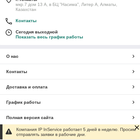
мкр.7 дом 13 А, в БЦ "Насима", Литер А, Алматы,
Казахстан
Контакты
Сегодня выходной
Показать весь график работы
О нас
Контакты
Доставка и оплата
График работы
Полная версия сайта
Компания IP InService работает 5 дней в неделю. Просим
Сайт создан на маркетплейсе
Satu.kz
отправлять заявки в рабочие дни.