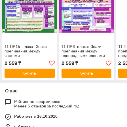
11.ПР.15. плакат Знаки
11.ПР.6. плакат Знаки
11.П
препинания между
препинания между
преп
частями
однородными членами
пред
сложноподчиненного
предложения, 60х90 см
обо
2 559
2 559
2 5
₸
₸
предложения , 60х90 см
при 
60х9
Купить
Купить
О нас
Рейтинг не сформирован
Менее 5 отзывов за последний год
Работает с 16.10.2010
г. Алматы