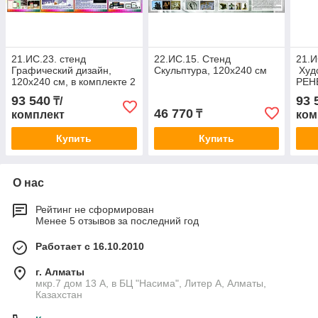
21.ИС.23. стенд
22.ИС.15. Стенд
21.И
Графический дизайн,
Скульптура, 120х240 см
Худ
120х240 см, в комплекте 2
РЕН
шт
2 шт
93 540
93 
₸/
46 770
₸
комплект
ком
Купить
Купить
О нас
Рейтинг не сформирован
Менее 5 отзывов за последний год
Работает с 16.10.2010
г. Алматы
мкр.7 дом 13 А, в БЦ "Насима", Литер А, Алматы,
Казахстан