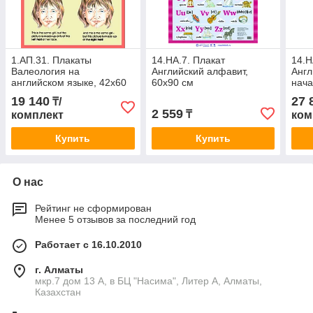
1.АП.31. Плакаты
14.НА.7. Плакат
14.Н
Валеология на
Английский алфавит,
Англ
английском языке, 42х60
60х90 см
нача
см, (в комплекте 11 шт)
см, 
19 140
27 
₸/
2 559
₸
комплект
ком
Купить
Купить
О нас
Рейтинг не сформирован
Менее 5 отзывов за последний год
Работает с 16.10.2010
г. Алматы
мкр.7 дом 13 А, в БЦ "Насима", Литер А, Алматы,
Казахстан