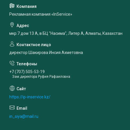
Рекламная компания «InService»
мкр.7 дом 13 А, в БЦ "Насима", Литер А, Алматы, Казахстан
директор Шакирова Инсия Ахметовна
+7 (707) 505-53-19
Зам.директора Руфия Рафаиловна
https://ip-inservice.kz/
in_siya@mail.ru