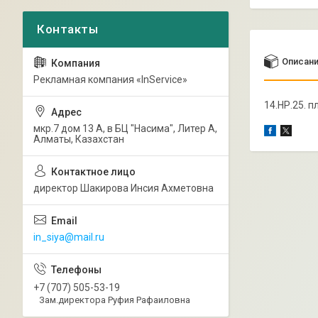
Описан
Рекламная компания «InService»
14.НР.25. 
мкр.7 дом 13 А, в БЦ "Насима", Литер А,
Алматы, Казахстан
директор Шакирова Инсия Ахметовна
in_siya@mail.ru
+7 (707) 505-53-19
Зам.директора Руфия Рафаиловна