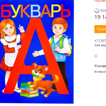
Под зак
Отп
19 1
Купи
+7 (707
Зам.ди
возвра