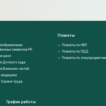
Плакаты
 изображением
Плакаты по НВП
твенных символов РК
Плакаты по ПДД
ля школ
Плакаты по спецпредмета
я Детского сада
я Воинских частей
о медицине
 Охране труда
График работы