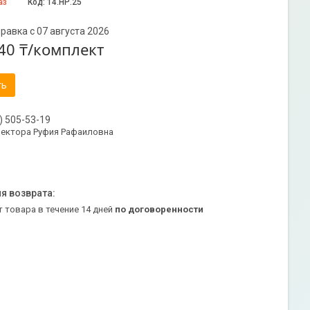
аз
Код:
14.НР.25
равка с 07 августа 2026
40 ₸/комплект
ть
) 505-53-19
ректора Руфия Рафаиловна
т товара в течение 14 дней
по договоренности