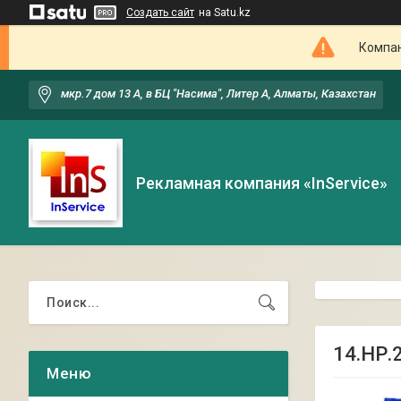
Создать сайт
на Satu.kz
Компан
мкр.7 дом 13 А, в БЦ "Насима", Литер А, Алматы, Казахстан
Рекламная компания «InService»
14.НР.