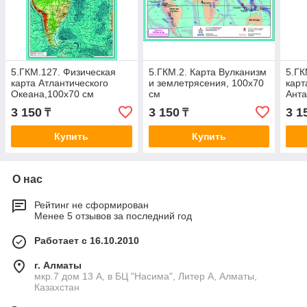
5.ГКМ.127. Физическая
5.ГКМ.2. Карта Вулканизм
5.ГК
карта Атлантического
и землетрясения, 100х70
карт
Океана,100х70 см
см
Анта
3 150
3 150
3 1
₸
₸
Купить
Купить
О нас
Рейтинг не сформирован
Менее 5 отзывов за последний год
Работает с 16.10.2010
г. Алматы
мкр.7 дом 13 А, в БЦ "Насима", Литер А, Алматы,
Казахстан