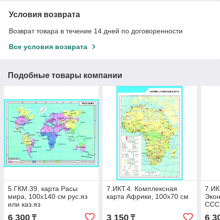
Условия возврата
Возврат товара в течение 14 дней по договоренности
Все условия возврата
Подобные товары компании
5.ГКМ.39. карта Расы
7.ИКТ.4. Комплексная
7.ИК
мира, 100х140 см рус.яз
карта Африки, 100х70 см
Экон
или каз.яз
СССР
100х
6 300
3 150
6 3
₸
₸