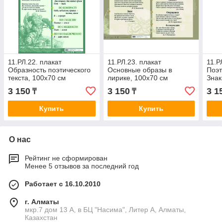
11.РЛ.22. плакат
11.РЛ.23. плакат
11.Р
Образность поэтического
Основные образы в
Поэт
текста, 100х70 см
лирике, 100х70 см
Знак
100х
3 150
3 150
3 1
₸
₸
Купить
Купить
О нас
Рейтинг не сформирован
Менее 5 отзывов за последний год
Работает с 16.10.2010
г. Алматы
мкр.7 дом 13 А, в БЦ "Насима", Литер А, Алматы,
Казахстан