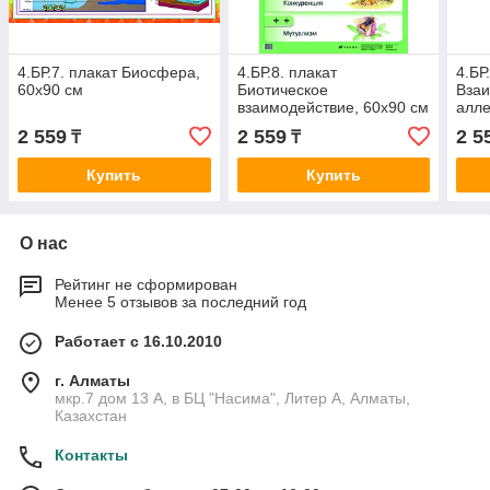
4.БР.7. плакат Биосфера,
4.БР.8. плакат
4.БР
60х90 см
Биотическое
Вза
взаимодействие, 60х90 см
алле
см
2 559
2 559
2 5
₸
₸
Купить
Купить
О нас
Рейтинг не сформирован
Менее 5 отзывов за последний год
Работает с 16.10.2010
г. Алматы
мкр.7 дом 13 А, в БЦ "Насима", Литер А, Алматы,
Казахстан
Контакты