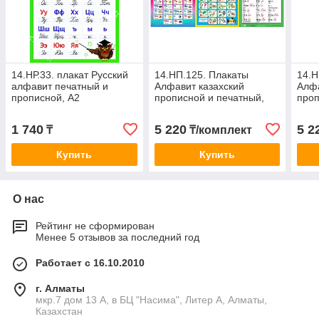
14.НР.33. плакат Русский
14.НП.125. Плакаты
14.Н
алфавит печатный и
Алфавит казахский
Алфа
прописной, А2
прописной и печатный,
проп
русский прописной и
тран
печатный, английский
англ
1 740
5 220
5 2
₸
₸/комплект
прописной,
комп
Купить
Купить
О нас
Рейтинг не сформирован
Менее 5 отзывов за последний год
Работает с 16.10.2010
г. Алматы
мкр.7 дом 13 А, в БЦ "Насима", Литер А, Алматы,
Казахстан