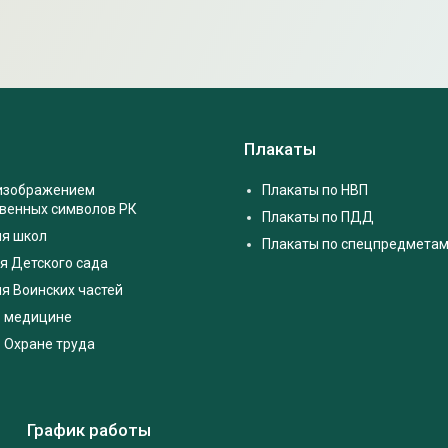
Плакаты
 изображением
Плакаты по НВП
твенных символов РК
Плакаты по ПДД
ля школ
Плакаты по спецпредмета
я Детского сада
я Воинских частей
о медицине
 Охране труда
График работы