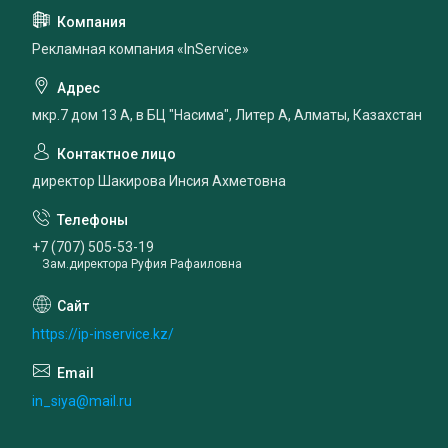
Рекламная компания «InService»
мкр.7 дом 13 А, в БЦ "Насима", Литер А, Алматы, Казахстан
директор Шакирова Инсия Ахметовна
+7 (707) 505-53-19
Зам.директора Руфия Рафаиловна
https://ip-inservice.kz/
in_siya@mail.ru