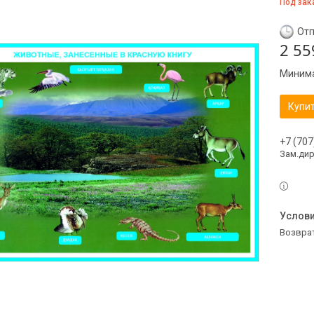
Под зак
Отп
2 55
Минима
Купи
+7 (707
Зам.ди
возвра