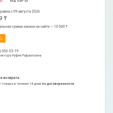
аз
Код:
4.БР.50
равка с 09 августа 2026
9 ₸
льная сумма заказа на сайте — 10 000 ₸
ть
) 505-53-19
ректора Руфия Рафаиловна
т товара в течение 14 дней
по договоренности