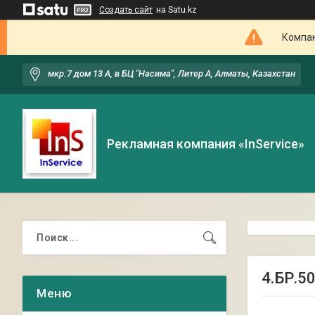
Создать сайт
на Satu.kz
Компан
мкр.7 дом 13 А, в БЦ "Насима", Литер А, Алматы, Казахстан
Рекламная компания «InService»
4.БР.5