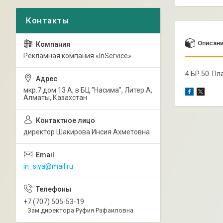
Описан
Рекламная компания «InService»
4.БР.50. П
мкр.7 дом 13 А, в БЦ "Насима", Литер А,
Алматы, Казахстан
директор Шакирова Инсия Ахметовна
in_siya@mail.ru
+7 (707) 505-53-19
Зам.директора Руфия Рафаиловна