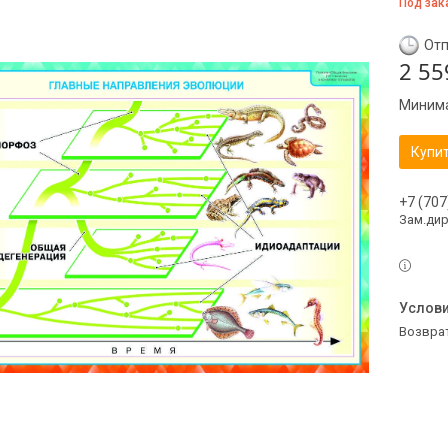
Под зак
Отп
2 55
Минима
Купи
+7 (707
Зам.ди
возвра