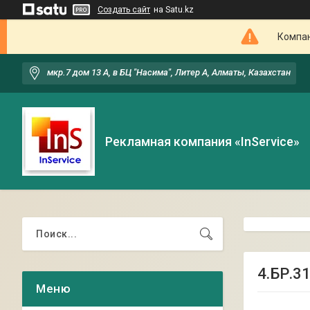
Создать сайт
на Satu.kz
Компан
мкр.7 дом 13 А, в БЦ "Насима", Литер А, Алматы, Казахстан
Рекламная компания «InService»
4.БР.3