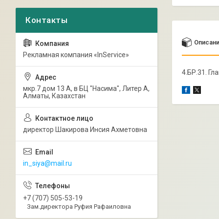
Описан
Рекламная компания «InService»
4.БР.31. Г
мкр.7 дом 13 А, в БЦ "Насима", Литер А,
Алматы, Казахстан
директор Шакирова Инсия Ахметовна
in_siya@mail.ru
+7 (707) 505-53-19
Зам.директора Руфия Рафаиловна