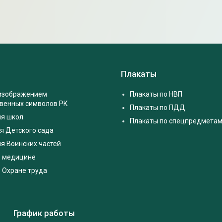
Плакаты
 изображением
Плакаты по НВП
твенных символов РК
Плакаты по ПДД
ля школ
Плакаты по спецпредмета
я Детского сада
я Воинских частей
о медицине
 Охране труда
График работы