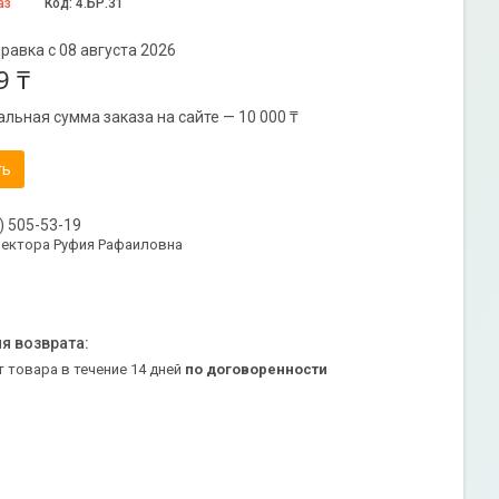
аз
Код:
4.БР.31
равка с 08 августа 2026
9 ₸
льная сумма заказа на сайте — 10 000 ₸
ть
) 505-53-19
ректора Руфия Рафаиловна
т товара в течение 14 дней
по договоренности