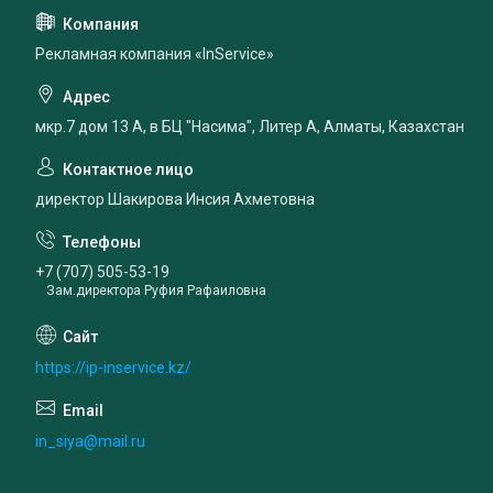
Рекламная компания «InService»
мкр.7 дом 13 А, в БЦ "Насима", Литер А, Алматы, Казахстан
директор Шакирова Инсия Ахметовна
+7 (707) 505-53-19
Зам.директора Руфия Рафаиловна
https://ip-inservice.kz/
in_siya@mail.ru