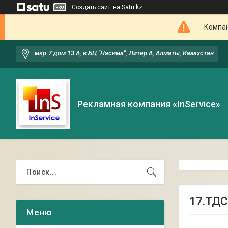
Создать сайт
на Satu.kz
Компан
мкр.7 дом 13 А, в БЦ "Насима", Литер А, Алматы, Казахстан
Рекламная компания «InService»
17.ТДС