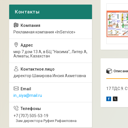
Рекламная компания «InService»
мкр.7 дом 13 А, в БЦ "Насима", Литер А,
Алматы, Казахстан
Описан
директор Шакирова Инсия Ахметовна
17.ТДС.9. 
in_siya@mail.ru
+7 (707) 505-53-19
Зам.директора Руфия Рафаиловна