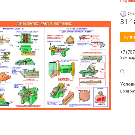
Под зак
Отп
31 1
Купи
+7 (707
Зам.ди
возвра