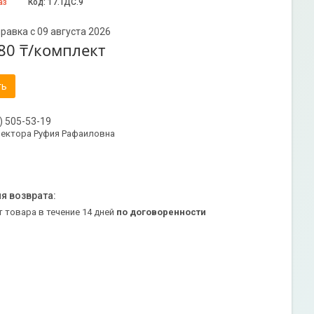
аз
Код:
17.ТДС.9
равка с 09 августа 2026
80 ₸/комплект
ть
) 505-53-19
ректора Руфия Рафаиловна
т товара в течение 14 дней
по договоренности