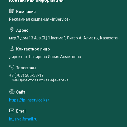
Рекламная компания «InService»
мкр.7 дом 13 А, в БЦ "Насима", Литер А, Алматы, Казахстан
директор Шакирова Инсия Ахметовна
+7 (707) 505-53-19
Зам.директора Руфия Рафаиловна
https://ip-inservice.kz/
in_siya@mail.ru