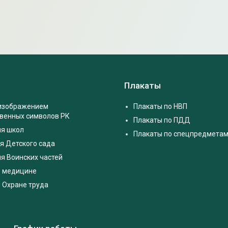
Плакаты
 изображением
Плакаты по НВП
твенных символов РК
Плакаты по ПДД
ля школ
Плакаты по спецпредмета
я Детского сада
я Воинских частей
о медицине
 Охране труда