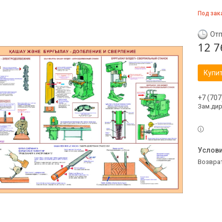
Под зак
Отп
12 7
Купи
+7 (707
Зам.ди
возвра