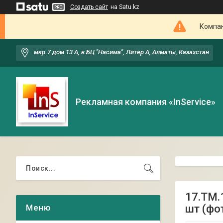
Создать сайт
на Satu.kz
Компан
мкр.7 дом 13 А, в БЦ "Насима", Литер А, Алматы, Казахстан
Рекламная компания «InService»
17.ТМ.
шт (фо