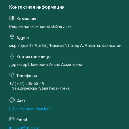
Рекламная компания «InService»
мкр.7 дом 13 А, в БЦ "Насима", Литер А, Алматы, Казахстан
директор Шакирова Инсия Ахметовна
+7 (707) 505-53-19
Зам.директора Руфия Рафаиловна
https://ip-inservice.kz/
in_siya@mail.ru