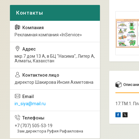
Рекламная компания «InService»
мкр.7 дом 13 А, в БЦ "Насима", Литер А,
Алматы, Казахстан
директор Шакирова Инсия Ахметовна
Описан
in_siya@mail.ru
17.ТМ.1. П
+7 (707) 505-53-19
Зам.директора Руфия Рафаиловна