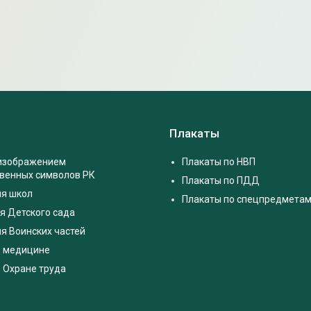
Плакаты
 изображением
Плакаты по НВП
твенных символов РК
Плакаты по ПДД
ля школ
Плакаты по спецпредмета
я Детского сада
я Воинских частей
о медицине
 Охране труда