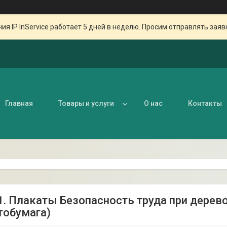
ия IP InService работает 5 дней в неделю. Просим отправлять заяв
Главная
Товары и услуги
О нас
Контакты
1. Плакаты Безопасность труда при дерево
тобумага)