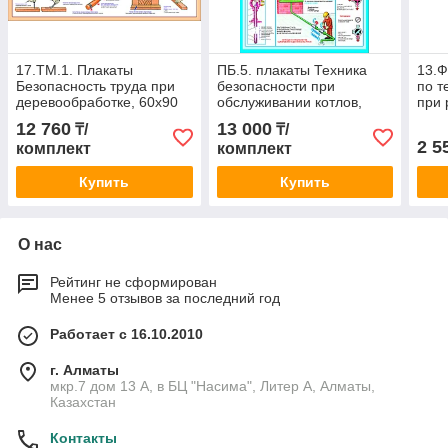
17.ТМ.1. Плакаты
ПБ.5. плакаты Техника
13.Ф
Безопасность труда при
безопасности при
по т
деревообработке, 60х90
обслуживании котлов,
при 
см, в комплекте 5 шт
90х60 см, 5 шт
физи
12 760
13 000
₸/
₸/
(фотобумага)
фот
2 5
комплект
комплект
Купить
Купить
О нас
Рейтинг не сформирован
Менее 5 отзывов за последний год
Работает с 16.10.2010
г. Алматы
мкр.7 дом 13 А, в БЦ "Насима", Литер А, Алматы,
Казахстан
Контакты