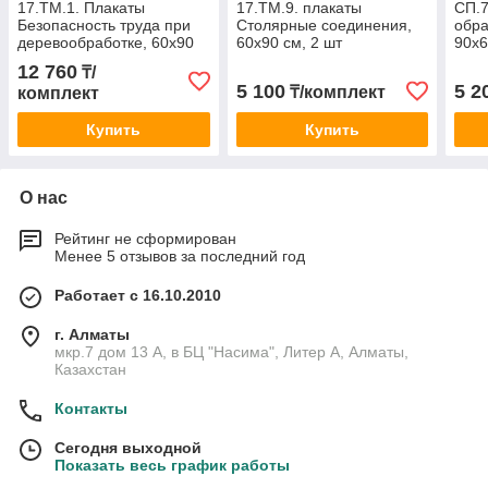
17.ТМ.1. Плакаты
17.ТМ.9. плакаты
СП.7
Безопасность труда при
Столярные соединения,
обра
деревообработке, 60х90
60х90 см, 2 шт
90х6
см, в комплекте 5 шт
12 760
₸/
(фотобумага)
5 100
5 2
₸/комплект
комплект
Купить
Купить
О нас
Рейтинг не сформирован
Менее 5 отзывов за последний год
Работает с 16.10.2010
г. Алматы
мкр.7 дом 13 А, в БЦ "Насима", Литер А, Алматы,
Казахстан
Контакты
Сегодня выходной
Показать весь график работы