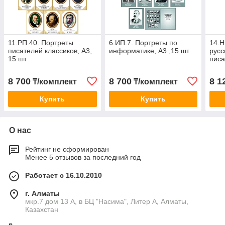
11.РП.40. Портреты
6.ИП.7. Портреты по
14.Н
писателей классиков, А3,
информатике, А3 ,15 шт
русс
15 шт
писа
8 700
8 700
8 1
₸/комплект
₸/комплект
Купить
Купить
О нас
Рейтинг не сформирован
Менее 5 отзывов за последний год
Работает с 16.10.2010
г. Алматы
мкр.7 дом 13 А, в БЦ "Насима", Литер А, Алматы,
Казахстан