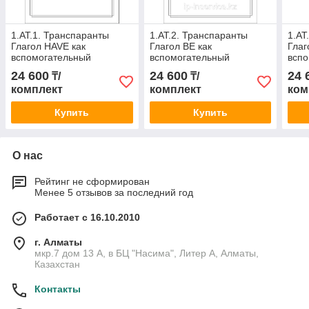
1.АТ.1. Транспаранты
1.АТ.2. Транспаранты
1.АТ
Глагол HAVE как
Глагол BE как
Глаг
вспомогательный
вспомогательный
вспо
24 600
24 600
24 
₸/
₸/
комплект
комплект
ком
Купить
Купить
О нас
Рейтинг не сформирован
Менее 5 отзывов за последний год
Работает с 16.10.2010
г. Алматы
мкр.7 дом 13 А, в БЦ "Насима", Литер А, Алматы,
Казахстан
Контакты