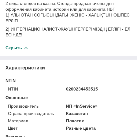
2 вида стендов на каз.яз. Стенды предназначены для
оформления кабинета истории или для кабинета НВП
1) ҰЛЫ ОТАН СОҒЫСЫНДАҒЫ ЖЕҢІС - ХАЛЫҚТЫҢ ӨШПЕС
ЕРЛІГІ.
2) ИНТЕРНАЦИОНАЛИСТ-ЖАУЫНГЕРЛЕРІМІЗДІҢ ЕРЛІГІ - ЕЛ
ЕСІНДЕ!
Скрыть
Характеристики
NTIN
NTIN
0200234453515
Основные
Производитель
ИП «InService»
Страна производитель
Казахстан
Материал
Пластик
Цвет
Разные цвета
Размеры