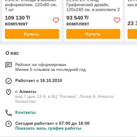
информатики, 120х80 см,
Графический дизайн,
каз.
7 шт
120х240 см, в комплекте 2
шт
109 130
93 540
₸/
₸/
23 
комплект
комплект
Купить
Купить
О нас
Рейтинг не сформирован
Менее 5 отзывов за последний год
Работает с 16.10.2010
г. Алматы
мкр.7 дом 13 А, в БЦ "Насима", Литер А, Алматы,
Казахстан
Контакты
Сегодня работает с 07:00 до 16:00
Показать весь график работы