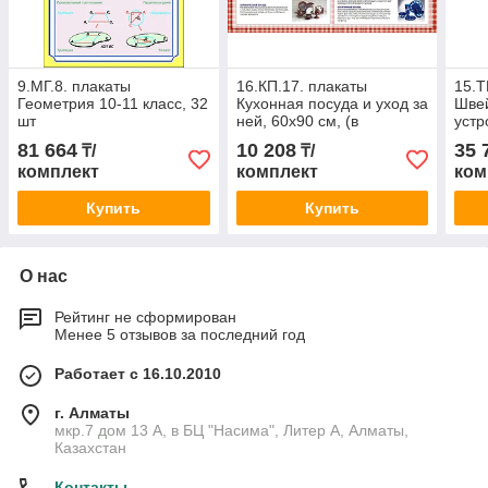
9.МГ.8. плакаты
16.КП.17. плакаты
15.Т
Геометрия 10-11 класс, 32
Кухонная посуда и уход за
Шве
шт
ней, 60х90 см, (в
устр
комплекте 4 шт)
81 664
10 208
35 
₸/
₸/
комплект
комплект
ком
Купить
Купить
О нас
Рейтинг не сформирован
Менее 5 отзывов за последний год
Работает с 16.10.2010
г. Алматы
мкр.7 дом 13 А, в БЦ "Насима", Литер А, Алматы,
Казахстан
Контакты