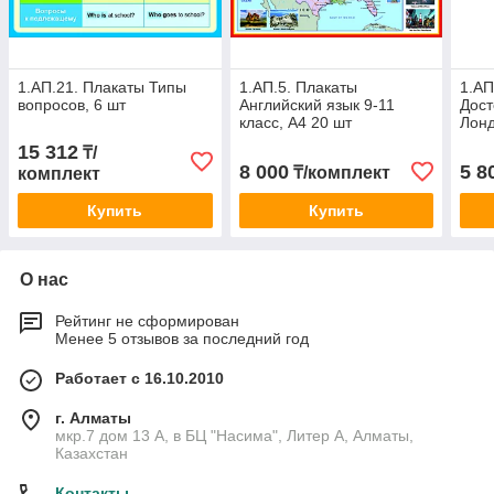
1.АП.21. Плакаты Типы
1.АП.5. Плакаты
1.АП
вопросов, 6 шт
Английский язык 9-11
Дост
класс, А4 20 шт
Лонд
15 312
₸/
8 000
5 8
₸/комплект
комплект
Купить
Купить
О нас
Рейтинг не сформирован
Менее 5 отзывов за последний год
Работает с 16.10.2010
г. Алматы
мкр.7 дом 13 А, в БЦ "Насима", Литер А, Алматы,
Казахстан
Контакты