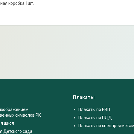
чная коробка 1шт.
Плакаты
 изображением
Плакаты по НВП
твенных символов РК
Плакаты по ПДД
ля школ
Плакаты по спецпредмета
я Детского сада