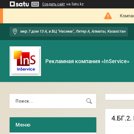
Создать сайт
на Satu.kz
Компан
мкр.7 дом 13 А, в БЦ "Насима", Литер А, Алматы, Казахстан
Рекламная компания «InService»
4.БГ.2.