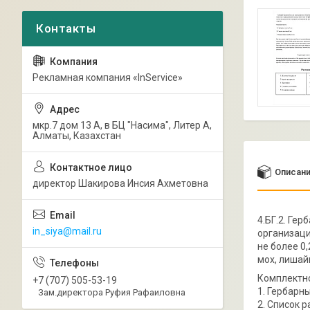
Рекламная компания «InService»
мкр.7 дом 13 А, в БЦ "Насима", Литер А,
Алматы, Казахстан
Описан
директор Шакирова Инсия Ахметовна
4.БГ.2. Ге
in_siya@mail.ru
организаци
не более 0
мох, л
Комплектно
+7 (707) 505-53-19
1. Гербарны
Зам.директора Руфия Рафаиловна
2. Список р