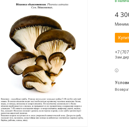
В налич
4 30
Минима
Купи
+7 (707
Зам.ди
возвра