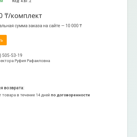
ии
Код:
4.БГ.2
0 ₸/комплект
льная сумма заказа на сайте — 10 000 ₸
ть
) 505-53-19
ректора Руфия Рафаиловна
т товара в течение 14 дней
по договоренности