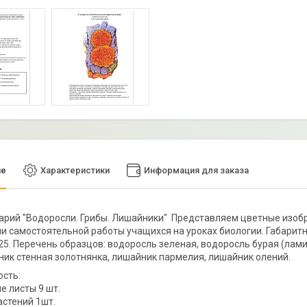
ие
Характеристики
Информация для заказа
рбарий "Водоросли. Грибы. Лишайники" Представляем цветные изоб
и самостоятельной работы учащихся на уроках биологии. Габаритные 
,25. Перечень образцов: водоросль зеленая, водоросль бурая (лам
ишайник стенная золотнянка, лишайни
сть:
е листы 9 шт.
астений 1шт.