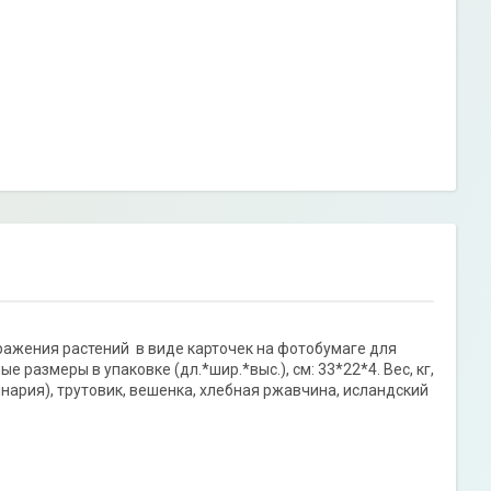
ражения растений в виде карточек на фотобумаге для
размеры в упаковке (дл.*шир.*выс.), см: 33*22*4. Вес, кг,
инария), трутовик, вешенка, хлебная ржавчина, исландский
к пармелия, лишайник олений.