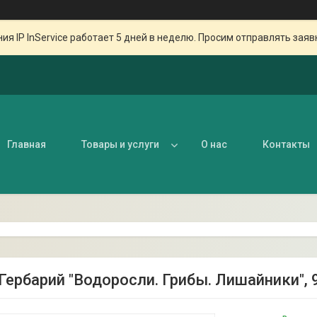
ия IP InService работает 5 дней в неделю. Просим отправлять заяв
Главная
Товары и услуги
О нас
Контакты
 Гербарий "Водоросли. Грибы. Лишайники", 