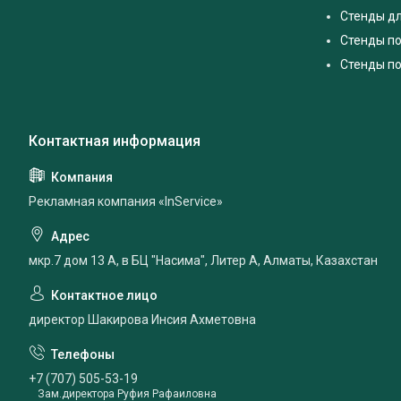
Стенды дл
Стенды п
Стенды по
Рекламная компания «InService»
мкр.7 дом 13 А, в БЦ "Насима", Литер А, Алматы, Казахстан
директор Шакирова Инсия Ахметовна
+7 (707) 505-53-19
Зам.директора Руфия Рафаиловна